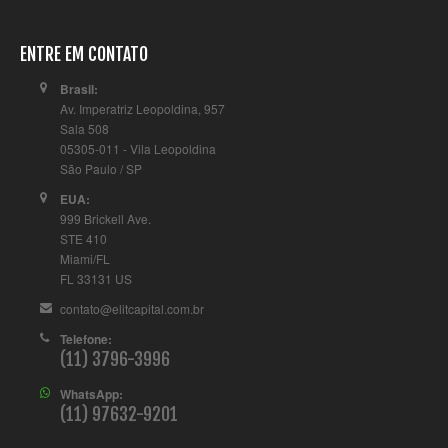
ENTRE EM CONTATO
Brasil:
Av. Imperatriz Leopoldina, 957
Sala 508
05305-011 - Vila Leopoldina
São Paulo / SP
EUA:
999 Brickell Ave.
STE 410
Miami/FL
FL 33131 US
contato@elitcapital.com.br
Telefone:
(11) 3796-3996
WhatsApp:
(11) 97632-9201