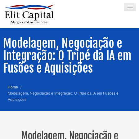
Modelagem, Negociação e
HOME
Integração: O Tripé da IA em
SOBRE
Fusões e Aquisições
SERVIÇOS
SÓCIO
Home
/
CREDENCIAIS
Modelagem, Negociação e Integração: O Tripé da IA em Fusões e
Aquisições
PARCERIAS
ARTIGOS
CONTATO
Modelagem, Negociação e