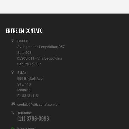
ENTRE EM CONTATO
Brasil:
Av. Imperatriz Leopoldina, 957
Sala 508
05305-011 - Vila Leopoldina
São Paulo / SP
EUA:
999 Brickell Ave.
STE 410
Miami/FL
FL 33131 US
contato@elitcapital.com.br
Telefone:
(11) 3796-3996
WhatsApp: