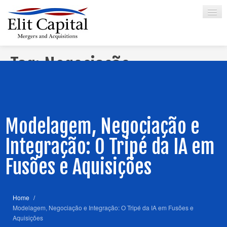
Tag:
Negociação
HOME
SOBRE
SERVIÇOS
Modelagem, Negociação e
SÓCIO
Integração: O Tripé da IA em
CREDENCIAIS
Fusões e Aquisições
PARCERIAS
ARTIGOS
Home
/
Modelagem, Negociação e Integração: O Tripé da IA em Fusões e
CONTATO
Aquisições