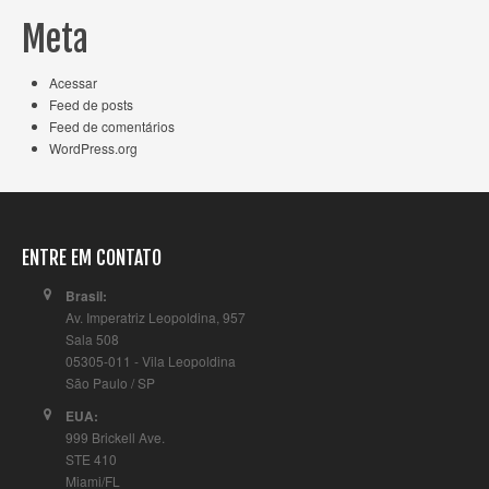
Meta
Acessar
Feed de posts
Feed de comentários
WordPress.org
ENTRE EM CONTATO
Brasil:
Av. Imperatriz Leopoldina, 957
Sala 508
05305-011 - Vila Leopoldina
São Paulo / SP
EUA:
999 Brickell Ave.
STE 410
Miami/FL